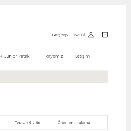
Giriş Yap
Üye Ol
-
 + Junior Yatak
Hikayemiz
İletişim
Toplam 6 ürün