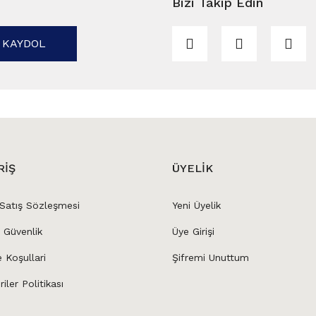
Bizi Takip Edin
KAYDOL
RİŞ
ÜYELİK
 Satış Sözleşmesi
Yeni Üyelik
e Güvenlik
Üye Girişi
e Koşullari
Şifremi Unuttum
riler Politikası