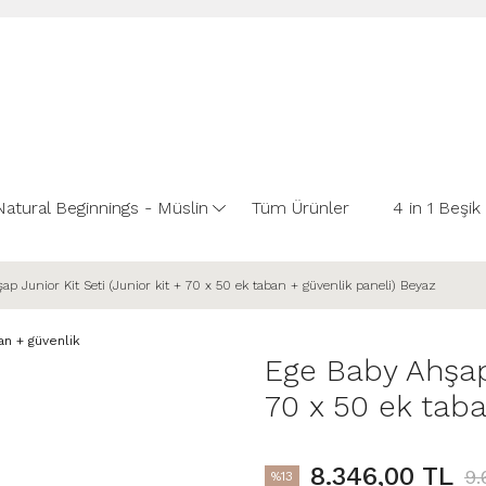
Natural Beginnings - Müslin
Tüm Ürünler
4 in 1 Beşik
p Junior Kit Seti (Junior kit + 70 x 50 ek taban + güvenlik paneli) Beyaz
Ege Baby Ahşap 
70 x 50 ek taba
8.346,00 TL
9.
%13