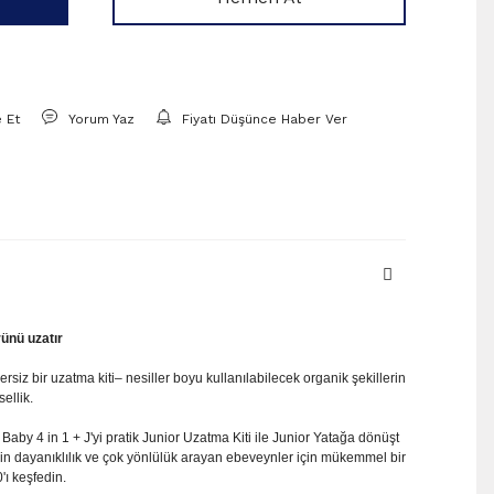
e Et
Yorum Yaz
Fiyatı Düşünce Haber Ver
rünü uzatır
rsiz bir uzatma kiti– nesiller boyu kullanılabilecek organik şekillerin
ellik.
 Baby 4 in 1 + J'yi pratik Junior Uzatma Kiti ile Junior Yatağa dönüşt
in dayanıklılık ve çok yönlülük arayan ebeveynler için mükemmel bir
'ı keşfedin.