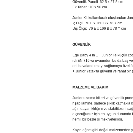
Güvenlik Paneli: 62.5 x 27.5 cm
Ek Taban: 70 x 50 cm
Junior Kit kullanılarak oluşturulan Ju
İç Ölçü: 70 E x 160 B x 78 Y cm
Dış Ölçü: 76 E x 166 B x 78 Y cm
GÜVENLİK
Ege Baby 4 in 1 + Junior ile küçük ç
rdı EN 716'ya uygundur; bu da baş ve
erli havalandırmayı sağlamaya özel 
+ Junior Yatak’ta güvenli ve rahat bir
MALZEME VE BAKIM
Junior uzatma kitleri ve güvenlik pan
hşap lamine, sadece şıklık katmakla k
ağın dayanıklılığını ve stabilitesini s
e çocuğunuz için en uygun durumda tut
nemli bir bezle silmek yeterlidir.
Kayın ağacı gibi doğal malzemeden yapıl