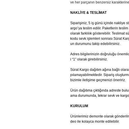
ve her parçanın benzersiz karakterine
NAKLİYE & TESLİMAT
Siparişiniz, 5 iş günü içinde nakliye 
argo’ya teslim edilir. Paketlerin tesl
olarak farklılık gösterebilir. Teslima
kodu sevk işlemleri sonrası Sürat Karg
un durumunu takip edebilirsiniz.
Adres bilgilerinizin doğruluğu önemlidi
i “1” olarak girebilirsiniz.
Sürat Kargo dağıtım ağına bağlı olara
pılamayabilmektedir. Sipariş oluştur
bizimle iletişime geçmenizi öneririz.
Ürün dağıtıma çıktığında adreste bul
ama durumunda, tekrar sevk ve kargo üc
KURULUM
Ürünlerimiz demonte olarak gönderilmek
deo ile
kolayca monte edilebilir.