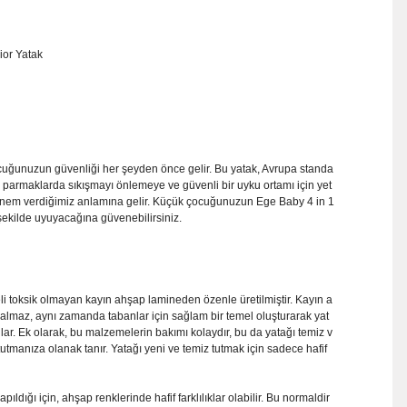
nior Yatak
ocuğunuzun güvenliği her şeyden önce gelir. Bu yatak, Avrupa standa
 parmaklarda sıkışmayı önlemeye ve güvenli bir uyku ortamı için yet
önem verdiğimiz anlamına gelir. Küçük çocuğunuzun Ege Baby 4 in 1
 şekilde uyuyacağına güvenebilirsiniz.
eli toksik olmayan kayın ahşap lamineden özenle üretilmiştir. Kayın a
almaz, aynı zamanda tabanlar için sağlam bir temel oluşturarak yat
ağlar. Ek olarak, bu malzemelerin bakımı kolaydır, bu da yatağı temiz v
manıza olanak tanır. Yatağı yeni ve temiz tutmak için sadece hafif
dığı için, ahşap renklerinde hafif farklılıklar olabilir. Bu normaldir