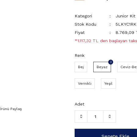
Kategori
Junior Kit
Stok Kodu
5LKYC1RK
Fiyat
8.769,09
*1.117,32 TL den başlayan taksi
Renk
Bej
Beyaz
Ceviz-Be
Vernikli
Yeşil
Adet
Ürünü Paylaş
Sepete Ekle