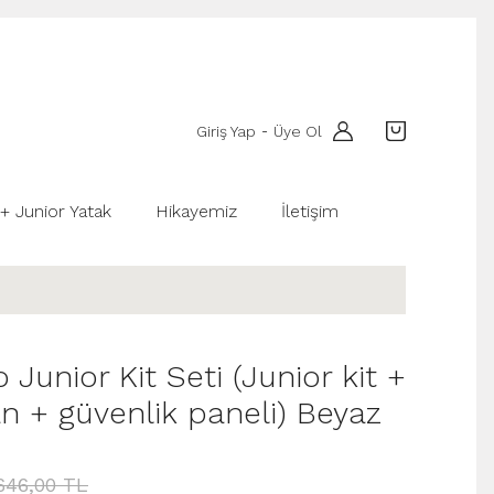
Giriş Yap
Üye Ol
-
 + Junior Yatak
Hikayemiz
İletişim
Junior Kit Seti (Junior kit +
n + güvenlik paneli) Beyaz
646,00 TL