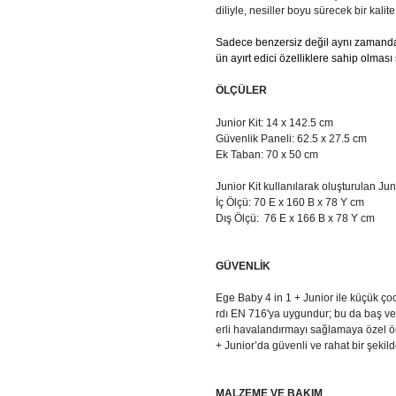
diliyle, nesiller boyu sürecek bir kalite 
Sadece benzersiz değil aynı zamanda 
ün ayırt edici özelliklere sahip olması 
ÖLÇÜLER
Junior Kit: 14 x 142.5 cm
Güvenlik Paneli: 62.5 x 27.5 cm
Ek Taban: 70 x 50 cm
Junior Kit kullanılarak oluşturulan Ju
İç Ölçü: 70 E x 160 B x 78 Y cm
Dış Ölçü: 76 E x 166 B x 78 Y cm
GÜVENLİK
Ege Baby 4 in 1 + Junior ile küçük ç
rdı EN 716'ya uygundur; bu da baş ve
erli havalandırmayı sağlamaya özel 
+ Junior’da güvenli ve rahat bir şekil
MALZEME VE BAKIM