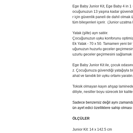
Ege Baby Junior Kit, Ege Baby 4 in 1 
ocuğunuzun 13 yaşına kadar güvendiği 
r için güvenlik paneli de dahil olmak
tüm bileşenleri içerir. (Junior uzatma 
Yatak (şilte) ayrı satılır.
Çocuğunuzun uyku konforunu optimize 
Ek Yatak - 70 x 50. Tamamen yeni bir 
uğunuzun huzurlu geceler geçirmesin
uzurlu geceler geçirmesini sağlamak i
Ege Baby Junior Kit ile, çocuk odasını 
z. Çocuğunuza güvendiği yatağıyla birli
ahat ve tanıdık bir uyku ortamı yaratın
Toksik olmayan kayın ahşap lamineden
diliyle, nesiller boyu sürecek bir kalite 
Sadece benzersiz değil aynı zamanda 
ün ayırt edici özelliklere sahip olması 
ÖLÇÜLER
Junior Kit: 14 x 142.5 cm