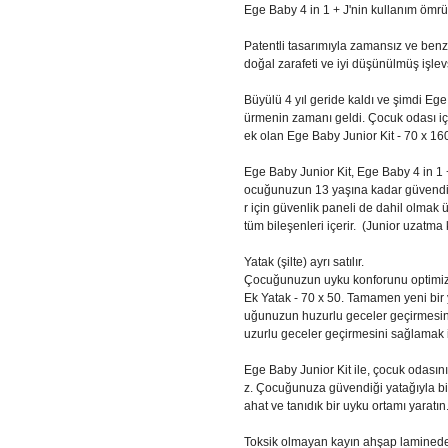
Ege Baby 4 in 1 + J'nin kullanım ömrü
Patentli tasarımıyla zamansız ve benze
doğal zarafeti ve iyi düşünülmüş işlevs
Büyülü 4 yıl geride kaldı ve şimdi Ege
ürmenin zamanı geldi. Çocuk odası iç
ek olan Ege Baby Junior Kit - 70 x 160
Ege Baby Junior Kit, Ege Baby 4 in 1 
ocuğunuzun 13 yaşına kadar güvendiği 
r için güvenlik paneli de dahil olmak
tüm bileşenleri içerir. (Junior uzatma 
Yatak (şilte) ayrı satılır.
Çocuğunuzun uyku konforunu optimize 
Ek Yatak - 70 x 50. Tamamen yeni bir 
uğunuzun huzurlu geceler geçirmesin
uzurlu geceler geçirmesini sağlamak i
Ege Baby Junior Kit ile, çocuk odasını 
z. Çocuğunuza güvendiği yatağıyla birli
ahat ve tanıdık bir uyku ortamı yaratın
Toksik olmayan kayın ahşap lamineden