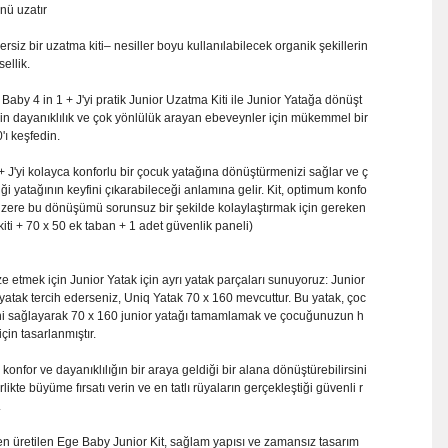
nü uzatır
rsiz bir uzatma kiti– nesiller boyu kullanılabilecek organik şekillerin
ellik.
 Baby 4 in 1 + J'yi pratik Junior Uzatma Kiti ile Junior Yatağa dönüşt
in dayanıklılık ve çok yönlülük arayan ebeveynler için mükemmel bir
'ı keşfedin.
+ J'yi kolayca konforlu bir çocuk yatağına dönüştürmenizi sağlar ve ç
yatağının keyfini çıkarabileceği anlamına gelir. Kit, optimum konfo
 üzere bu dönüşümü sorunsuz bir şekilde kolaylaştırmak için gereken
kiti + 70 x 50 ek taban + 1 adet güvenlik paneli)
etmek için Junior Yatak için ayrı yatak parçaları sunuyoruz: Junior
yatak tercih ederseniz, Uniq Yatak 70 x 160 mevcuttur. Bu yatak, çoc
i sağlayarak 70 x 160 junior yatağı tamamlamak ve çocuğunuzun h
çin tasarlanmıştır.
konfor ve dayanıklılığın bir araya geldiği bir alana dönüştürebilirsini
kte büyüme fırsatı verin ve en tatlı rüyaların gerçekleştiği güvenli r
.
 üretilen Ege Baby Junior Kit, sağlam yapısı ve zamansız tasarım