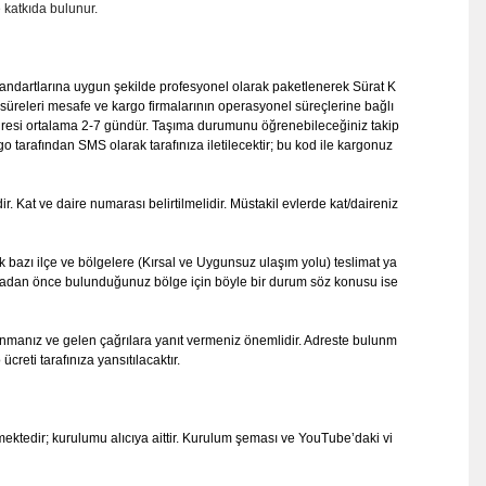
 katkıda bulunur.
standartlarına uygun şekilde profesyonel olarak paketlenerek Sürat K
im süreleri mesafe ve kargo firmalarının operasyonel süreçlerine bağlı
t süresi ortalama 2-7 gündür. Taşıma durumunu öğrenebileceğiniz takip
o tarafından SMS olarak tarafınıza iletilecektir; bu kod ile kargonuz
r. Kat ve daire numarası belirtilmelidir. Müstakil evlerde kat/daireniz
k bazı ilçe ve bölgelere (Kırsal ve Uygunsuz ulaşım yolu) teslimat ya
madan önce bulunduğunuz bölge için böyle bir durum söz konusu ise
unmanız ve gelen çağrılara yanıt vermeniz önemlidir. Adreste bulunm
reti tarafınıza yansıtılacaktır.
tedir; kurulumu alıcıya aittir.
Kurulum şeması ve YouTube’daki vi