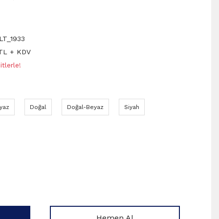
LT_1933
 TL + KDV
tlerle!
yaz
Doğal
Doğal-Beyaz
Siyah
Hemen Al