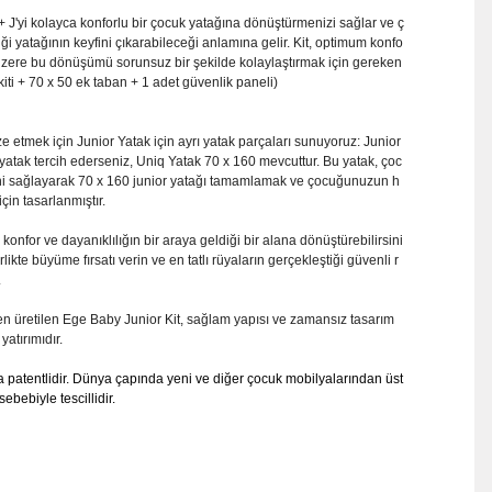
+ J'yi kolayca konforlu bir çocuk yatağına dönüştürmenizi sağlar ve ç
yatağının keyfini çıkarabileceği anlamına gelir. Kit, optimum konfo
 üzere bu dönüşümü sorunsuz bir şekilde kolaylaştırmak için gereken
kiti + 70 x 50 ek taban + 1 adet güvenlik paneli)
etmek için Junior Yatak için ayrı yatak parçaları sunuyoruz: Junior
yatak tercih ederseniz, Uniq Yatak 70 x 160 mevcuttur. Bu yatak, çoc
i sağlayarak 70 x 160 junior yatağı tamamlamak ve çocuğunuzun h
çin tasarlanmıştır.
konfor ve dayanıklılığın bir araya geldiği bir alana dönüştürebilirsini
kte büyüme fırsatı verin ve en tatlı rüyaların gerçekleştiği güvenli r
.
 üretilen Ege Baby Junior Kit, sağlam yapısı ve zamansız tasarım
yatırımıdır.
patentlidir. Dünya çapında yeni ve diğer çocuk mobilyalarından üst
sebebiyle tescillidir.