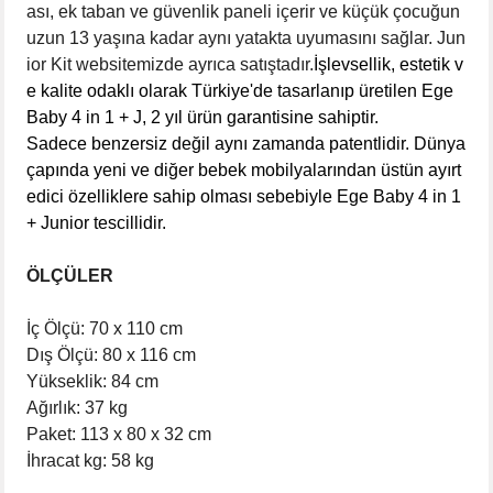
ası, ek taban ve güvenlik paneli içerir ve küçük çocuğun
uzun 13 yaşına kadar aynı yatakta uyumasını sağlar.
Jun
ior Kit websitemizde ayrıca satıştadır.
İşlevsellik, estetik v
e kalite odaklı olarak Türkiye'de tasarlanıp üretilen Ege
Baby 4 in 1 + J, 2 yıl ürün garantisine sahiptir.
Sadece benzersiz değil aynı zamanda patentlidir. Dünya
çapında yeni ve diğer bebek mobilyalarından üstün ayırt
edici özelliklere sahip olması sebebiyle Ege Baby 4 in 1
+ Junior tescillidir.
ÖLÇÜLER
İç Ölçü: 70 x 110 cm
Dış Ölçü: 80 x 116 cm
Yükseklik: 84 cm
Ağırlık: 37 kg
Paket: 113 x 80 x 32 cm
İhracat kg: 58 kg