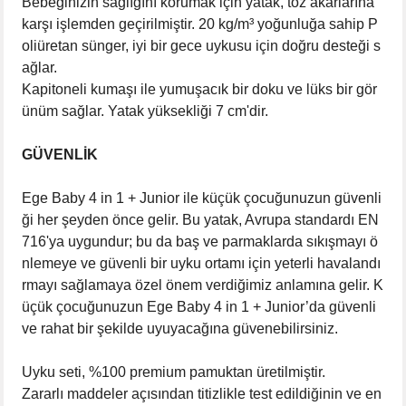
Bebeğinizin sağlığını korumak için yatak, toz akarlarına
karşı işlemden geçirilmiştir. 20 kg/m³ yoğunluğa sahip P
oliüretan sünger, iyi bir gece uykusu için doğru desteği s
ağlar.
Kapitoneli kumaşı ile yumuşacık bir doku ve lüks bir gör
ünüm sağlar. Yatak yüksekliği 7 cm'dir.
GÜVENLİK
Ege Baby 4 in 1 + Junior ile küçük çocuğunuzun güvenli
ği her şeyden önce gelir. Bu yatak, Avrupa standardı EN
716'ya uygundur; bu da baş ve parmaklarda sıkışmayı ö
nlemeye ve güvenli bir uyku ortamı için yeterli havalandı
rmayı sağlamaya özel önem verdiğimiz anlamına gelir. K
üçük çocuğunuzun Ege Baby 4 in 1 + Junior’da güvenli
ve rahat bir şekilde uyuyacağına güvenebilirsiniz.
Uyku seti, %100 premium pamuktan üretilmiştir.
Zararlı maddeler açısından titizlikle test edildiğinin ve en